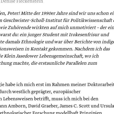
 Denise Fleckenstein
en, Peter! Mitte der 1990er Jahre sind wir uns schon e
Geschwister-Scholl-Institut für Politikwissenschaft 
ie Zuhörende wirkten auf mich unmotiviert – der ein
rst du: ein junger Student mit Irokesenfrisur und
rte damals Ethnologie und war über Berichte von indi
ationsweisen in Kontakt gekommen. Nachdem ich das
ie Klein Jasedower Lebensgemeinschaft, wo ich
chung machte, die erstaunliche Parallelen zum
gie habe ich mich erst im Rahmen meiner Doktorarbei
 durch westlich geprägter, europäischer
 an Lebensweisen betrifft, muss ich mich bei den
nn Amborn, David Graeber, James C. Scott und Ursula
s ethnologischer Forschung modellhaft Prinzipien