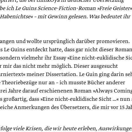
spiriert, die bei thinkOya in deutscher Übersetzung
be ich Le Guins Science-Fiction-Roman »Freie Geister«
 Habenichtse« – mit Gewinn gelesen. Was bedeutet ihr
efangen und wollte ursprünglich darüber promovieren.
Le Guins entdeckt hatte, dass gar nicht dieser Roman
sondern vielmehr ihr Essay »Eine nicht-eu­klidische Si
war mir das nicht mehr möglich. Dieser ausgesucht
niertext« meiner Dissertation. Le Guin ging dar­in se
e Theorie­bezüge nur an – ich musste Bücher anderer
 drei Jahre darauf erschienenen Roman »Always Comin
s großartig, dass »Eine nicht-euklidische Sicht …« nun 
sreiche Anmerkungen des Übersetzers, die mir vor 15 J
.
folge viele Krisen, die wir heute erleben, Auswirkung