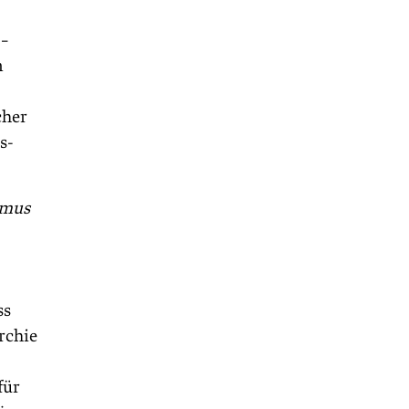
 –
n
cher
s-
smus
ss
rchie
für