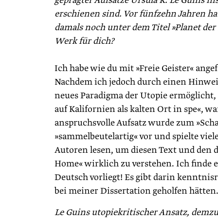
geprägter Aufsätze Ursula K. Le Guins in
erschienen sind. Vor fünfzehn Jahren ha
damals noch unter dem Titel »Planet der
Werk für dich?
Ich habe wie du mit »Freie Geister« ang
Nachdem ich jedoch durch einen Hinweis 
neues Paradigma der U­topie ermöglicht, 
auf Kalifornien als kalten Ort in spe«, 
anspruchsvolle Aufsatz wurde zum »Schar
»sammelbeutelartig« vor und spielte viel
Autoren lesen, um diesen Text und den
Home« wirklich zu verstehen. Ich finde e
Deutsch vorliegt! Es gibt darin kenntni
bei meiner Dissertation geholfen hätten
Le Guins utopiekritischer Ansatz, demzu