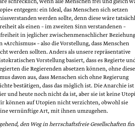
äre schrecklich, wenn alle Menschen frei und gleich w
pie« entgegen: ein Ideal, das Menschen sich setzen
missverstanden werden sollte, denn diese wäre tatsäch
reiheit als einen – im zweiten Sinn verstandenen –
sfreiheit in jeglicher zwischenmenschlicher Beziehun
en »Archismus« – also die Vorstellung, dass Menschen
ht werden sollten. Anders als unsere repräsentative
stokratischen Vorstellung basiert, dass es Re­gier­te un
egierten die Regierenden absetzen können, ohne diese
smus davon aus, dass Menschen sich ohne Regierung
hte bestätigen, dass das möglich ist. Die Anarchie ist
er und heute noch nicht da ist, aber sie ist keine Utop
ir können auf Utopien nicht verzichten, obwohl sie
eine vernünftige Art, mit ihnen umzugehen.
ehend, den Weg in herrschaftsfreie Gesellschaften fi