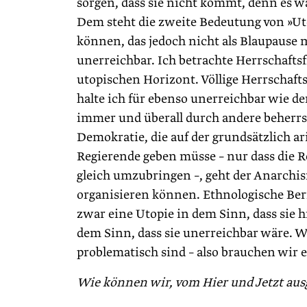
sorgen, dass sie nicht kommt, denn es w
Dem steht die zweite Bedeutung von »Uto
können, das jedoch nicht als Blaupause 
unerreichbar. Ich betrachte Herrschaftsf
utopischen Horizont. Völlige Herrschaft
halte ich für ebenso unerreichbar wie d
immer und überall durch andere beherrsc
Demokratie, die auf der grundsätzlich ari
Regierende geben müsse – nur dass die R
gleich umzubringen –, geht der Anarchi
organisieren können. Ethnologische Beric
zwar eine Utopie in dem Sinn, dass sie hi
dem Sinn, dass sie unerreichbar wäre. W
problematisch sind – also brauchen wir 
Wie können wir, vom Hier und Jetzt ausg