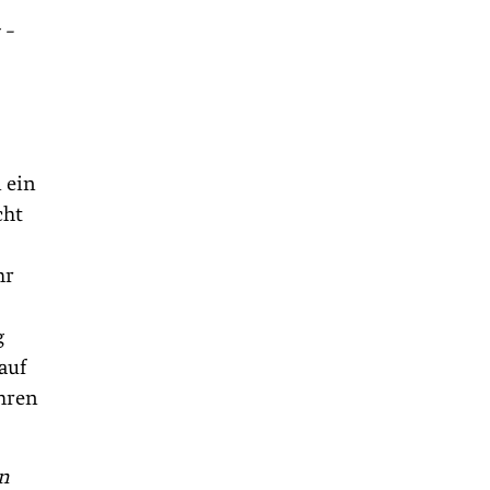
 –
 ein
cht
hr
g
auf
ahren
en