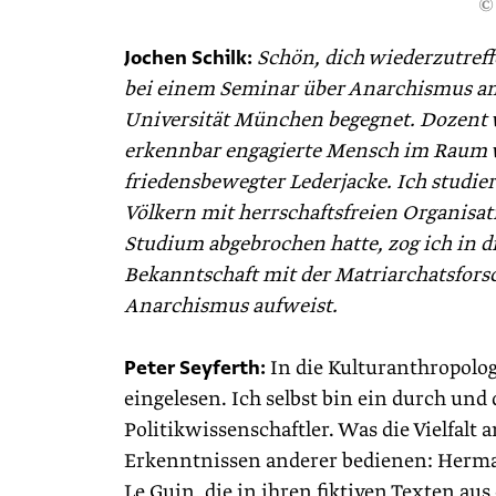
©
Jochen Schilk:
Schön, dich wiederzutreff
bei einem Seminar über Anarchismus am 
Universität München begegnet. Dozent w
erkennbar engagierte Mensch im Raum wa
friedensbewegter Lederjacke. Ich studie
Völkern mit herrschaftsfreien Organis
Studium abgebrochen hatte, zog ich in d
Bekanntschaft mit der Matriarchatsfors
Anarchismus aufweist.
Peter Seyferth:
In die Kulturanthropolo
eingelesen. Ich selbst bin ein durch und
Politikwissenschaftler. Was die Vielfalt
Erkenntnissen anderer bedienen: Herma
Le Guin, die in ihren fiktiven Texten au