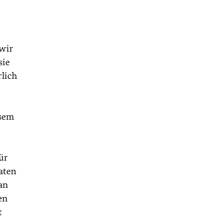
wir
sie
rlich
esem
ür
taten
an
en
t