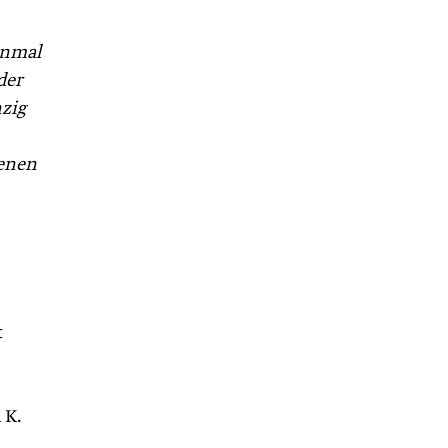
inmal
der
zig
genen
t
 K.