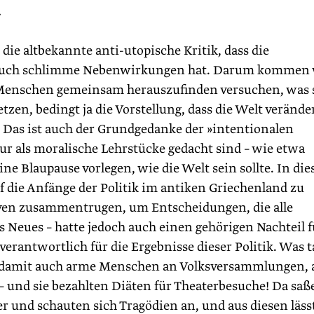
.
 die altbekannte anti-utopische Kritik, dass die
 auch schlimme Nebenwirkungen hat. Darum kommen 
m Menschen gemeinsam herauszufinden versuchen, was 
en, bedingt ja die Vorstellung, dass die Welt verände
 Das ist auch der Grundgedanke der »intentionalen
nur als moralische Lehrstücke gedacht sind – wie etwa
ne Blaupause vorlegen, wie die Welt sein sollte. In di
f die Anfänge der Politik im antiken Griechenland zu
tiven zusammentrugen, um Entscheidungen, die alle
s Neues – hatte jedoch auch einen gehörigen Nachteil f
verantwortlich für die Ergebnisse dieser Politik. Was 
n, damit auch arme Menschen an Volksversammlungen, 
 und sie bezahlten Diäten für Theaterbesuche! Da saß
 und schauten sich Tragödien an, und aus diesen läss