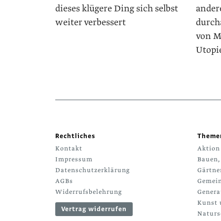
dieses klügere Ding sich selbst
andere
weiter verbessert
durcha
von M
Utopi
Rechtliches
Theme
Kontakt
Aktion
Impressum
Bauen,
Datenschutzerklärung
Gärtne
AGBs
Gemein
Widerrufsbelehrung
Genera
Kunst 
Vertrag widerrufen
Naturs