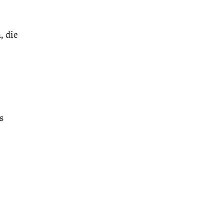
, die
s