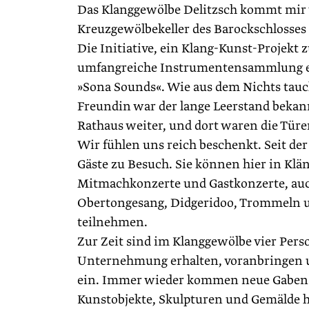
Das Klanggewölbe Delitzsch kommt mir w
Kreuzgewölbekeller des Barockschlosses z
Die Initiative, ein Klang-Kunst-Projekt z
umfangreiche Instrumentensammlung ein
»Sona Sounds«. Wie aus dem Nichts tauch
Freundin war der lange Leerstand bekann
Rathaus weiter, und dort waren die Türe
Wir fühlen uns reich beschenkt. Seit de
Gäste zu Besuch. Sie können hier in Klä
Mitmachkonzerte und Gastkonzerte, auch
Obertongesang, Didgeridoo, Trommeln 
teilnehmen.
Zur Zeit sind im Klanggewölbe vier Pers
Unternehmung erhalten, voranbringen un
ein. Immer wieder kommen neue Gaben in
Kunstobjekte, Skulpturen und Gemälde hi