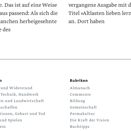
. Das ist auf eine Weise
vergangene Ausgabe mit 
us passend: Als sich die
Titel »Altlasten lieben le
anchen herbeigesehnte
an. Dort haben
e des
n
Rubriken
 und Widerstand
Almanach
 Technik, Handwerk
Commonie
rn und Landwirtschaft
Bildung
schaffen
Gemeinschaft
tionen, Geburt und Tod
Permakultur
und Spielen
Die Kraft der Vision
ein
Buchtipps