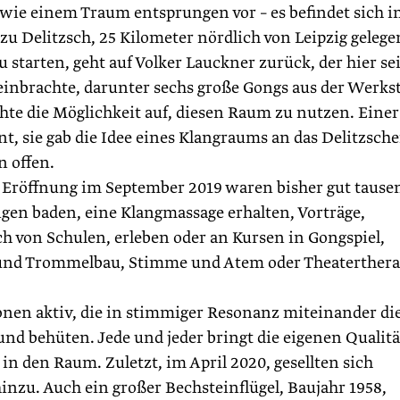
ie einem Traum entsprungen vor – es befindet sich 
u Delitzsch, 25 Kilometer nördlich von Leipzig gelege
u starten, geht auf Volker Lauckner zurück, der hier se
brachte, darunter sechs große Gongs aus der Werkst
te die Möglichkeit auf, diesen Raum zu nutzen. Einer
t, sie gab die Idee eines Klangraums an das Delitzsche
n offen.
r Eröffnung im September 2019 waren bisher gut tause
ngen baden, eine Klangmassage erhalten, Vorträge,
 von Schulen, erleben oder an Kursen in Gongspiel,
und Trommelbau, Stimme und Atem oder Theaterthera
onen aktiv, die in stimmiger Resonanz miteinander di
d behüten. Jede und jeder bringt die eigenen Qualit
 den Raum. Zuletzt, im April 2020, gesellten sich
nzu. Auch ein großer Bechsteinflügel, Baujahr 1958,