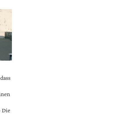
 dass
länen
– Die