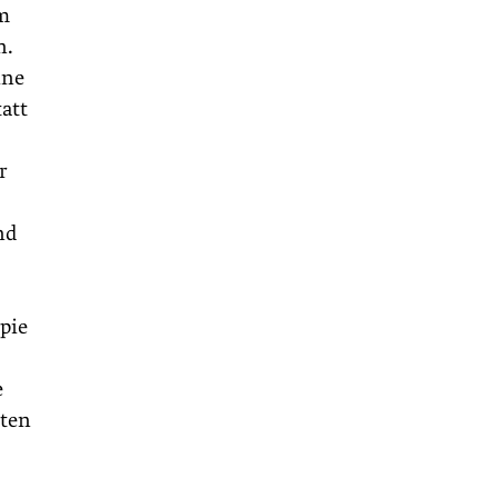
im
n.
ine
att
r
nd
pie
e
äten