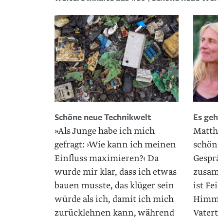
Schöne neue Technikwelt
Es ge
»Als Junge habe ich mich
Matth
gefragt: ›Wie kann ich meinen
schön
Einfluss maximieren?‹ Da
Gespr
wurde mir klar, dass ich etwas
zusa
bauen musste, das klüger sein
ist Fe
würde als ich, damit ich mich
Himme
zurücklehnen kann, während
Vatert