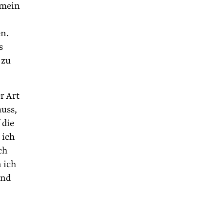
 mein
en.
s
 zu
r Art
muss,
 die
 ich
ch
 ich
und