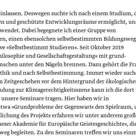
 einlassen. Deswegen suchte ich nach einem Studium, 
iten und geschützte Entwicklungsräume ermöglicht, un
uwendet. Dabei begegnete ich einer Gruppe von
tten, einen ebensolchen selbstbestimmten Bildungsweg
tive »Selbstbestimmt Studieren«. Seit Oktober 2019
ilosophie und Gesellschaftsgestaltung« mit grund-
nschen unter den Nägeln brennen. Dazu gehört die Fr
Ethik und nach Selbstbestimmung. Immer wieder suc
m Zeitgeschehen vor dem Hintergrund der ökologisch
ndung zur Klimagerechtigkeitsszene kann ich die dort
unsere Seminare tragen. Hier haben wir in
etwa »Grundprobleme der Gegenwart« den Spielraum, 
ichung des Projekts erfahren wir unter anderem groß
ser Akademie für Europäische Geistesgeschichte«, di
eg begleiten. Zu den Seminaren treffen wir uns einm