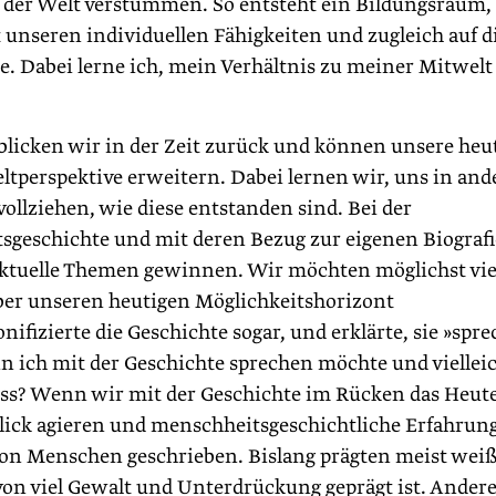
m der Welt verstummen. So entsteht ein Bildungsraum,
unseren individuellen Fähigkeiten und zugleich auf d
. Dabei lerne ich, mein Verhältnis zu meiner Mitwelt
blicken wir in der Zeit zurück und können unsere heu
ltperspektive erweitern. Dabei lernen wir, uns in and
llziehen, wie diese entstanden sind. Bei der
geschichte und mit deren Bezug zur eigenen Biografi
aktuelle Themen gewinnen. Wir möchten möglichst vie
ber unseren heutigen Möglichkeitshorizont
ifizierte die Geschichte sogar, und erklärte, sie »spre
 ich mit der Geschichte sprechen möchte und viellei
uss? Wenn wir mit der Geschichte im Rücken das Heut
lick agieren und menschheitsgeschichtliche Erfahrun
von Menschen geschrieben. Bislang prägten meist weiß
von viel Gewalt und Unterdrückung geprägt ist. Ander