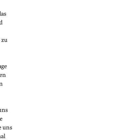
das
d
 zu
age
hen
en
uns
e
e uns
al