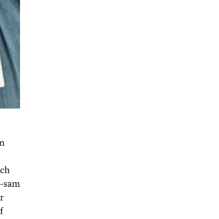
in
ich
n-sam
r
f