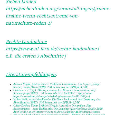
Sieben Linden
https://siebenlinden.org/veranstaltungen/gruene-
braune-wenn-rechtsextreme-von-
naturschutz-reden-1/
Rechte Landnahme
https://www.nf-farn.de/rechte-landnahme [
z.B. die ersten 3 Abschnitte ]
Literaturempfehlungen
:
Andrea Röpke, Andreas Speit: Völkische Landnahme. Alte Sippen, junge
Siedler, rechte Ökos (2019). 208 Seiten, bei der BPB für 4,50€
Oekom e.V. (Hrsg.): Ökologie von rechts. Braune Umweltschützer auf
Stimmenfang (2012). 130 Seiten, als PDF für 6,99€. Digitial unter:
https://www.oekom.de/ausgabe/oekologie-von-rechts-80150?p=1
Volker Weiß: Autoritäre Revolte. Die Neue Rechte und der Untergang des
Abendlandes (2017). 304 Seiten, bei der BPB für 4,50€
Oliver Decker, Elmar Brähler (Hrsg.): Autoritäre Dynamiken. Alte
Ressentiments – neue Radikalität. Die Leipziger Autoritarismus-Studie 2020.
Auch online unter: https://www.boell.de/de/leipziger-autoritarismus-studie
Rinks und Lechst kann man nicht verwechsern? - Rechte und linke Positionen