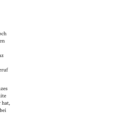
och
gen
nz
eruf
nzes
ite
 hat,
bei