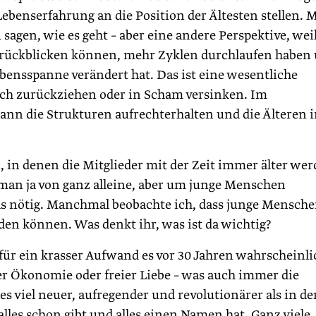
r Lebenserfahrung an die Position der Ältesten stellen. 
sagen, wie es geht – aber eine andere Perspektive, wei
urückblicken können, mehr Zyklen durchlaufen haben
ebensspanne verändert hat. Das ist eine wesentliche
ich zurückziehen oder in Scham versinken. Im
ann die Strukturen aufrechterhalten und die Älteren 
 in denen die Mitglieder mit der Zeit immer älter wer
 man ja von ganz alleine, aber um junge Menschen
s nötig. Manchmal beobachte ich, dass junge Mensche
den können. Was denkt ihr, was ist da wichtig?
für ein krasser Aufwand es vor 30 Jahren wahrscheinli
 Ökonomie oder freier Liebe – was auch immer die
 viel neuer, aufregender und revolutionärer als in de
 alles schon gibt und alles einen Namen hat. Ganz viele