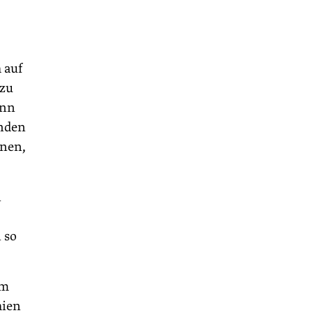
 auf
 zu
enn
unden
fnen,
n
 so
em
hien