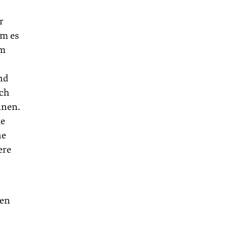
r
em es
em
nd
ich
nnen.
te
ne
ere
hen