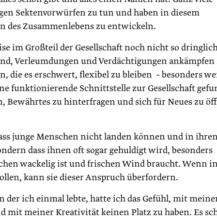
igen Sektenvorwürfen zu tun und haben in diesem
en des Zusammenlebens zu entwickeln.
ise im Großteil der Gesellschaft noch nicht so dringlich
tand, Verleumdungen und Verdächtigungen ankämpfen
, die es erschwert, flexibel zu bleiben – besonders w
eine funktionierende Schnittstelle zur Gesellschaft gef
, Bewährtes zu hinterfragen und sich für Neues zu öf
 dass junge Menschen nicht landen können und in ihre
dern dass ihnen oft sogar gehuldigt wird, besonders
chen wackelig ist und frischen Wind braucht. Wenn in
sollen, kann sie dieser Anspruch überfordern.
 der ich einmal lebte, hatte ich das Gefühl, mit mein
d mit meiner Kreativität keinen Platz zu haben. Es sc