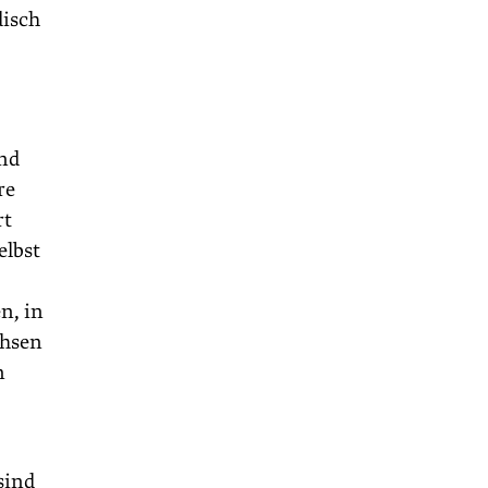
disch
und
re
rt
elbst
n, in
chsen
n
sind