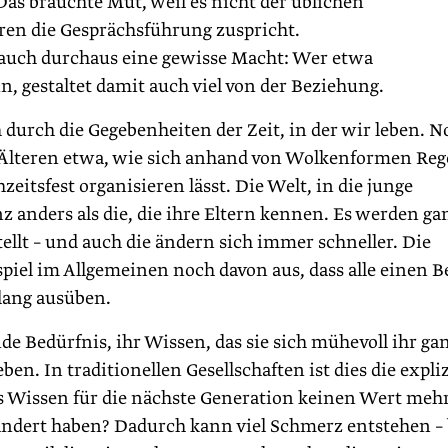
as brauchte Mut, weil es nicht der üblichen
eren die Gesprächsführung zuspricht.
auch durchaus eine gewisse Macht: Wer etwa
, gestaltet damit auch viel von der Beziehung.
durch die Gegebenheiten der Zeit, in der wir leben. N
 Älteren etwa, wie sich anhand von Wolkenformen Re
eitsfest organisieren lässt. Die Welt, in die junge
 anders als die, die ihre Eltern kennen. Es werden ga
llt – und auch die ändern sich immer schneller. Die
piel im Allgemeinen noch davon aus, dass alle einen B
 lang ausüben.
e Bedürfnis, ihr Wissen, das sie sich mühevoll ihr ga
n. In traditionellen Gesellschaften ist dies die expliz
s Wissen für die nächste Generation keinen Wert mehr
rändert haben? Dadurch kann viel Schmerz entstehen – 