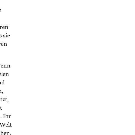
h
eren
 sie
ren
Wenn
elen
nd
n,
tzt,
t
. Ihr
 Welt
ehen,