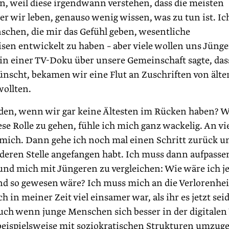
n, weil diese irgendwann verstehen, dass die meisten
der wir leben, genauso wenig wissen, was zu tun ist. Ic
schen, die mir das Gefühl geben, wesentliche
en entwickelt zu haben – aber viele wollen uns Jüng
in einer TV-Doku über unsere Gemeinschaft sagte, dass
scht, bekamen wir eine Flut an Zuschriften von älte
wollten.
den, wenn wir gar keine Ältesten im Rücken haben? 
se Rolle zu gehen, fühle ich mich ganz wackelig. An vi
ls mich. Dann gehe ich noch mal einen Schritt zurück u
nderen Stelle angefangen habt. Ich muss dann aufpasse
und mich mit Jüngeren zu vergleichen: Wie wäre ich je
d so gewesen wäre? Ich muss mich an die Verlorenhei
 in meiner Zeit viel einsamer war, als ihr es jetzt seid
uch wenn junge Menschen sich besser in der digitalen
 beispielsweise mit soziokratischen Strukturen umzug