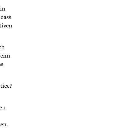
ein
 dass
ktiven
ch
wenn
as
tice?
ren
en.