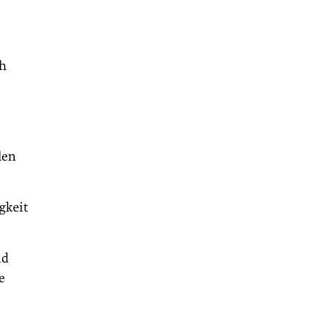
ch
len
gkeit
nd
e