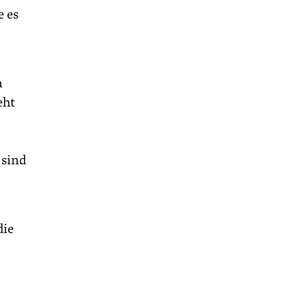
e es
n
eht
 sind
die