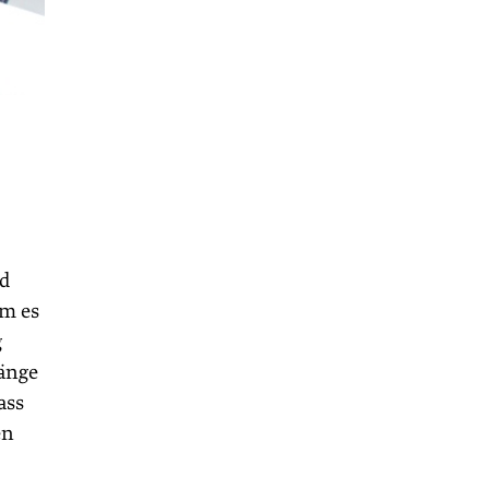
nd
em es
g
änge
ass
en