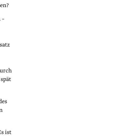
len?
 –
satz
durch
 spät
des
en
s ist