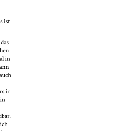
s ist
 das
chen
al in
dann
 auch
rs in
 in
dbar.
 ich