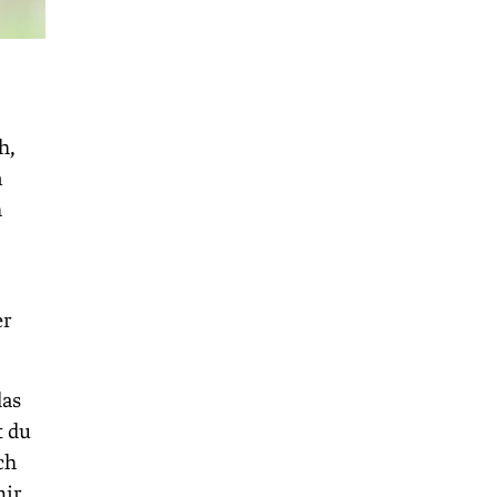
h,
n
h
er
das
t du
ch
mir