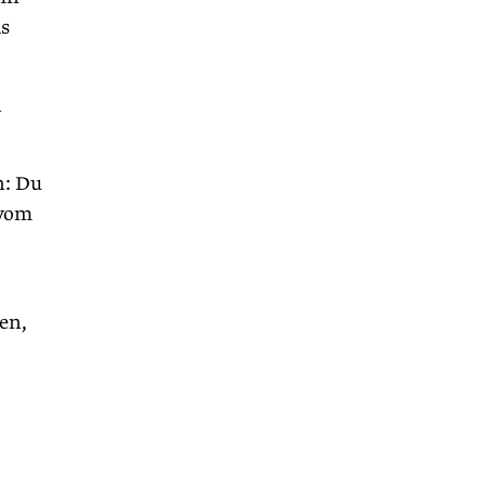
as
n
n: Du
 vom
en,