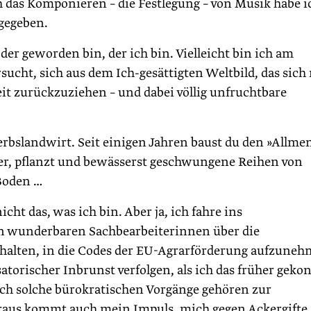
 das Komponieren – die Festlegung – von Musik habe i
gegeben.
ch der geworden bin, der ich bin. Vielleicht bin ich am
sucht, sich aus dem Ich-gesättigten Weltbild, das sich
keit zurückzuziehen – und dabei völlig unfruchtbare
bslandwirt. Seit einigen Jahren baust du den »Allme
cker, pflanzt und bewässerst geschwungene Reihen von
Boden …
cht das, was ich bin. Aber ja, ich fahre ins
n wunderbaren Sachbearbeiterinnen über die
 halten, in die Codes der EU-Agrarförderung aufzuneh
atorischer Inbrunst verfolgen, als ich das früher geko
auch solche bürokratischen Vorgänge gehören zur
aus kommt auch mein Impuls, mich gegen Ackergifte