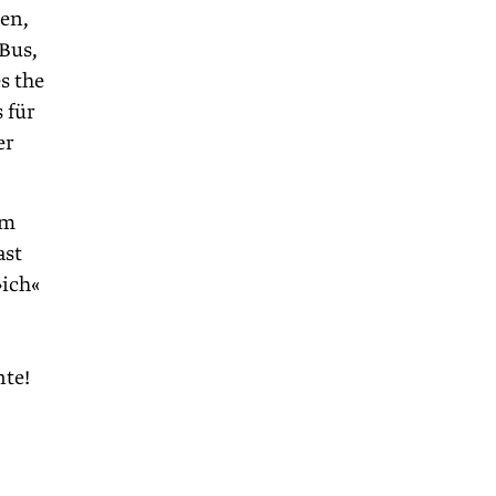
en,
 Bus,
s the
 für
er
um
ast
»ich«
nte!