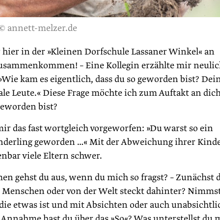
© annett-melzer.de
hier in der »Kleinen Dorfschule Lassaner Winkel« an
sammenkommen! – Eine Kollegin erzählte mir neulic
 »Wie kam es eigentlich, dass du so geworden bist? Dei
le Leute.« Diese Frage möchte ich zum Auftakt an dic
geworden bist?
r das fast wortgleich vorgeworfen: »Du warst so ein
Sonderling geworden …« Mit der Abweichung ihrer Kind
nbar viele Eltern schwer.
en gehst du aus, wenn du mich so fragst? – Zunächst 
Menschen oder von der Welt steckt dahinter? Nimms
, die etwas ist und mit Absichten oder auch unabsichtli
 Annahme hast du über das »So«? Was unterstellst du 