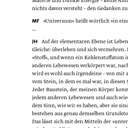
Materie und Dunkle Energie – keine Ahn
nichts davon versteht – den Gedanken z
MF
»Universum« heißt wörtlich »in eins ge
…
JH
Auf der elementaren Ebene ist Leben 
Gleiche: überleben und sich vermehren.
»Stoff«, und wenn ein Kohlenstoffatom i
anderen Lebewesen verkörpert war, nach
wird es wohl auch irgendeine – von mi
vom Stein, in dem es mal war, in diesen S
Jeder Baustein, der meinen Körper konsti
jedem anderen Lebewesen und auch wied
dem Sinn, wie wir es haben, aber sie sind,
bestehen aus genau demselben Grundstoff
Das lässt sich mit den Mitteln der »un