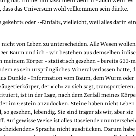
ung hat. Immerhin lässt mein Gehirn – auch wenn es
u, dass das Universum wohl vollkommen sein dürfte.
kehrt« oder -»Einfalt«, vielleicht, weil alles darin ein
nicht von Leben zu unterscheiden. Alle Wesen wollen
 Der Baum und ich – wir bestehen aus demselben irdis
n meinem Körper – statistisch gesehen – bereits 600-m
dem es sein ursprüngliches Mineral verlassen hatte, 
r aus Dunkle – Information vom Baum, dem Wurm oder
äugetierkörper, der »ich« zu sich sagt, transportieren.
tuiert, ist in der Lage, nach dem Zerfall meines Körpe
er im Gestein anzudocken. Steine haben nicht Leben
 so gesehen, lebendig. Sie sind träger als wir, aber sie
. Auf gewisse Weise ist alles Daseiende ununterschei
terscheidenden« Sprache nicht ausdrücken. Darum habe