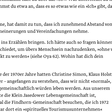
t du etwa an, dass es so etwas wie ein »Ich« gibt, d
me, hat damit zu tun, dass ich zunehmend Abstand vo
gemeinerungen und Vereinfachungen nehme.
 ins Erzählen bringen. Ich hätte auch so fragen könne
abschiedet, um übers Menschsein nachzudenken, »ohne
kt zu werden« (siehe Oya 62). Wohin hat dich dein
 der 1970er Jahre hatten Christine Simon, Klaus Holst
r – angefangen zu verstehen, dass wir nicht »normal«,
emeinschaftlich würden leben werden. Aus unserem
te die Klein Jasedower Lebensgemeinschaft ist,
l die Findhorn-Gemeinschaft besuchen, die ich 1972
ar dort ein »spirituelles Tourismusunternehmen«