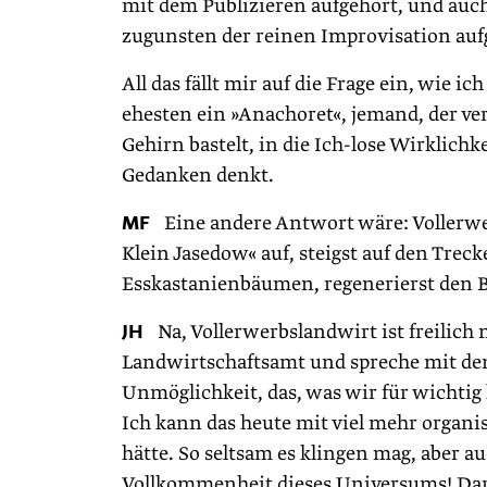
mit dem Publizieren aufgehört, und auch
zugunsten der reinen Improvisation auf
All das fällt mir auf die Frage ein, wie i
ehesten ein »Anachoret«, jemand, der ver
Gehirn bastelt, in die Ich-lose Wirklich
Gedanken denkt.
MF
Eine andere Antwort wäre: Vollerwer
Klein Jasedow« auf, steigst auf den Tre
Esskastanienbäumen, regenerierst den 
JH
Na, Vollerwerbslandwirt ist freilich ni
Landwirtschaftsamt und spreche mit de
Unmöglichkeit, das, was wir für wichtig
Ich kann das heute mit viel mehr organis
hätte. So seltsam es klingen mag, aber 
Vollkommenheit dieses Universums! Dar