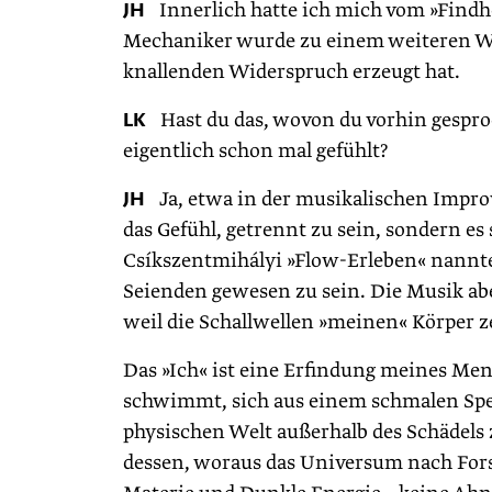
JH
Innerlich hatte ich mich vom »Findh
Mechaniker wurde zu einem weiteren We
knallenden Widerspruch erzeugt hat.
LK
Hast du das, wovon du vorhin gesproche
eigentlich schon mal gefühlt?
JH
Ja, etwa in der musikalischen Improv
das Gefühl, getrennt zu sein, sondern es 
Csíkszentmihályi »Flow-Erleben« nannte. 
Seienden gewesen zu sein. Die Musik aber
weil die Schallwellen »meinen« Körper z
Das »Ich« ist eine Erfindung meines Me
schwimmt, sich aus einem schmalen Spe
physischen Welt außerhalb des Schädels
dessen, woraus das Universum nach For