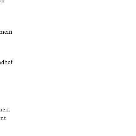
ch
 mein
ndhof
men.
nnt