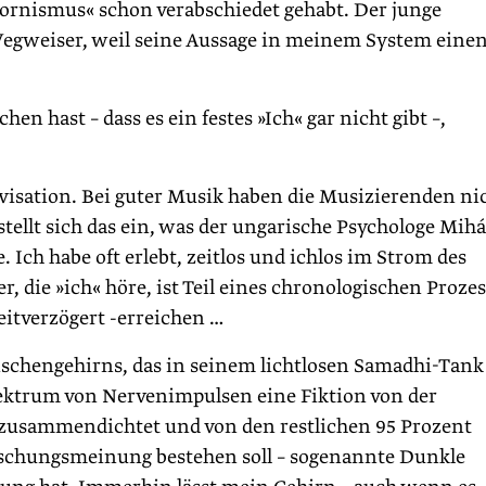
ornismus« schon verabschiedet gehabt. Der junge
gweiser, weil seine Aussage in meinem System eine
n hast – dass es ein festes »Ich« gar nicht gibt –,
isation. Bei guter Musik haben die Musizierenden ni
stellt sich das ein, was der ungarische Psychologe Mihá
Ich habe oft erlebt, zeitlos und ichlos im Strom des
, die »ich« höre, ist Teil eines chronologischen Prozes
eitverzögert -erreichen …
nschengehirns, das in seinem lichtlosen Samadhi-Tank
ktrum von Nervenimpulsen eine Fiktion von der
 zusammendichtet und von den restlichen 95 Prozent
schungsmeinung bestehen soll – sogenannte Dunkle