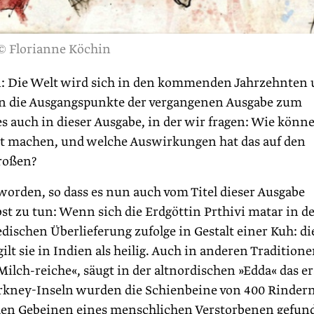
© Florianne Köchin
 Die Welt wird sich in den kommenden Jahrzehnten
ren die Ausgangspunkte der vergangenen Ausgabe zum
 auch in dieser Ausgabe, in der wir fragen: Wie könn
t machen, und welche Auswirkungen hat das auf den
roßen?
worden, so dass es nun auch vom Titel dieser Ausgabe
bst zu tun: Wenn sich die Erdgöttin Prthivi matar in d
edischen Überlieferung zufolge in Gestalt einer Kuh: di
ilt sie in Indien als heilig. Auch in anderen Tradition
ilch-reiche«, säugt in der altnordischen »Edda« das er
Orkney-Inseln wurden die Schienbeine von 400 Rinder
 den Gebeinen eines menschlichen Verstorbenen gefun