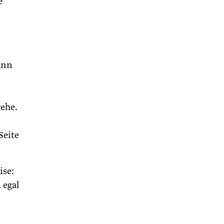
e
ann
gehe.
Seite
ise:
 egal