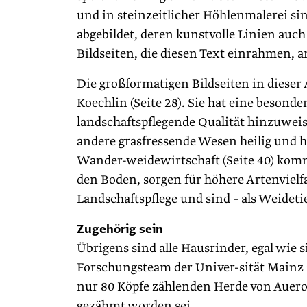
und in steinzeitlicher Höhlenmalerei si
abgebildet, deren kunstvolle Linien au
Bildseiten, die diesen Text einrahmen, a
Die großformatigen Bildseiten in dieser
Koechlin (Seite 28). Sie hat eine beson
landschaftspflegende Qualität hinzuwe
andere grasfressende Wesen heilig und 
Wander-weidewirtschaft (Seite 40) kom
den Boden, sorgen für höhere Artenvielf
Landschaftspflege und sind – als Weideti
Zugehörig sein
Übrigens sind alle Hausrinder, egal wie
Forschungsteam der Univer-sität Mainz 
nur 80 Köpfe zählenden Herde von Aueroc
gezähmt worden sei.