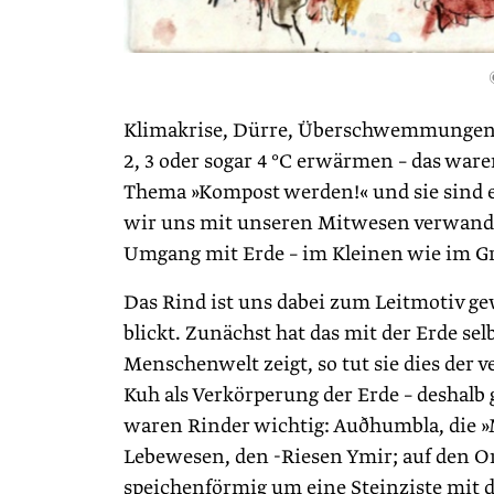
Klimakrise, Dürre, Überschwemmungen:
2, 3 oder sogar 4 °C erwärmen – das wa
Thema »Kompost werden!« und sie sind es
wir uns mit unseren Mitwesen verwand
Umgang mit Erde – im Kleinen wie im G
Das Rind ist uns dabei zum Leitmotiv ge
blickt. Zunächst hat das mit der Erde sel
Menschenwelt zeigt, so tut sie dies der v
Kuh als Verkörperung der Erde – deshalb g
waren Rinder wichtig: Auðhumbla, die »M
Lebewesen, den -Riesen Ymir; auf den 
speichenförmig um eine Steinziste mit