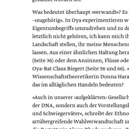
Was bedeutet überhaupt »verwandt«? E
-»zugehörig«. In Oya experimentieren wi
Eigentumbegriffs umzudrehen und zu de
letztlich nicht gehören, ich kann mich 
Landschaft stellen, ihr meine Menschen
lassen. Aus einer ähnlichen Haltung h
(Seite 36) oder dem Ansinnen, Flüsse ode
Oya-Rat Claus Biegert (Seite 56 und 66). 
Wissenschaftstheoretikerin Donna Haraw
das im alltäglichen Handeln bedeuten?
»Auch in unserer ›aufgeklärten‹ Gesellsc
der DNA, sondern auch der Vorstellungs
und Schwiegerväter«, schreibt der Ethn
artübergreifende Wahlverwandtschaft und