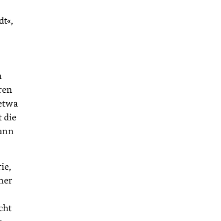
t«,
n
ren
 etwa
t die
kann
ie,
ner
cht