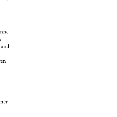
anne
n
 und
gen
iner