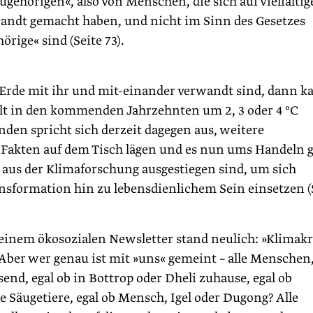
ugehörigen«, also von Menschen, die sich auf vielfältig
andt gemacht haben, und nicht im Sinn des Gesetzes
rige« sind (Seite 73).
Erde mit ihr und mit-einander verwandt sind, dann k
Welt in den kommenden Jahrzehnten um 2, 3 oder 4 °C
en spricht sich derzeit dagegen aus, weitere
le Fakten auf dem Tisch lägen und es nun ums Handeln 
 aus der Klimaforschung ausgestiegen sind, um sich
ansformation hin zu lebensdienlichem Sein einsetzen (
einem ökosozialen Newsletter stand neulich: »Klimakr
Aber wer genau ist mit »uns« gemeint – alle Menschen,
end, egal ob in Bottrop oder Dheli zuhause, egal ob
e Säugetiere, egal ob Mensch, Igel oder Dugong? Alle