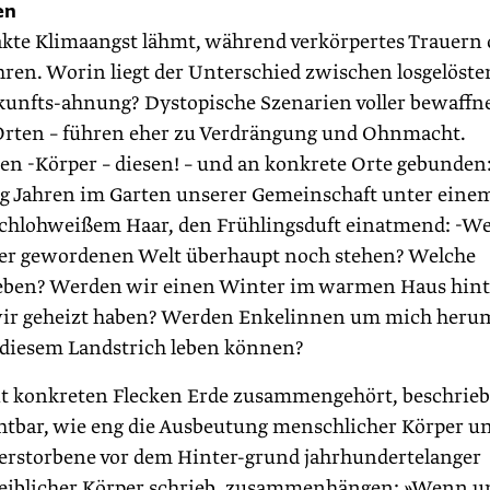
en
trakte Klimaangst lähmt, während verkörpertes Trauern
ühren. Worin liegt der Unterschied zwischen losgelöste
kunfts-ahnung? Dystopische Szenarien voller bewaffn
rten – führen eher zu Verdrängung und Ohnmacht.
n -Körper – diesen! – und an konkrete Orte gebunden
ßig Jahren im Garten unserer Gemeinschaft unter eine
schlohweißem Haar, den Frühlingsduft einatmend: -W
er gewordenen Welt überhaupt noch stehen? Welche
leben? Werden wir einen Winter im warmen Haus hint
wir geheizt haben? Werden Enkelinnen um mich heru
n diesem Landstrich leben können?
it konkreten Flecken Erde zusammengehört, beschrieb
ichtbar, wie eng die Ausbeutung menschlicher Körper u
 Verstorbene vor dem Hinter-grund jahrhundertelanger
eiblicher Körper schrieb, zusammenhängen: »Wenn u