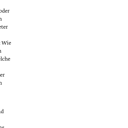
 oder
n
eter
: Wie
m
elche
er
m
nd
ns