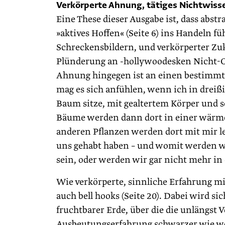
Verkörperte Ahnung, tätiges Nichtwiss
Eine These dieser Ausgabe ist, dass abs
»aktives Hoffen« (Seite 6) ins Handeln f
Schreckensbildern, und verkörperter Zu
Plünderung an -hollywoodesken Nicht-O
Ahnung hingegen ist an einen bestimmte
mag es sich anfühlen, wenn ich in drei
Baum sitze, mit gealtertem Körper und 
Bäume werden dann dort in einer wärm
anderen Pflanzen werden dort mit mir 
uns gehabt haben – und womit werden 
sein, oder werden wir gar nicht mehr i
Wie verkörperte, sinnliche Erfahrung m
auch bell hooks (Seite 20). Dabei wird s
fruchtbarer Erde, über die die unlängst
Ausbeutungserfahrung schwarzer wie w