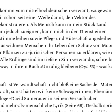
s kommt vom mittelhochdeutschen verwant, »zugewand
r schon seit einer Weile damit, den Vektor des
konstruieren: Als Mensch kann mir ein Stück Land
ihm jedoch zueignen, kann mich in den Dienst einer
stimme leihen sowie Pfleg- und Hüteschaft angedeihe
eraus widmen Menschen ihr Leben dem Schutz von Moo
r Pflanzen zu -juristischen Personen zu erklären, wie
»Alle Erdlinge sind im tiefsten Sinn verwandt«, schreib
ay in ihrem Buch »Unruhig bleiben« (Oya 53) – was 
haft ist Verwandtschaft nicht bloß eine Sache der Mater
kraft, sonst hätten wir keine Schwägerinnen, Ehemän
ologe -David Sumerauer in seinem Versuch über
 mehr-als-menschliche Lyrik (Seite 68). Deshalb spri