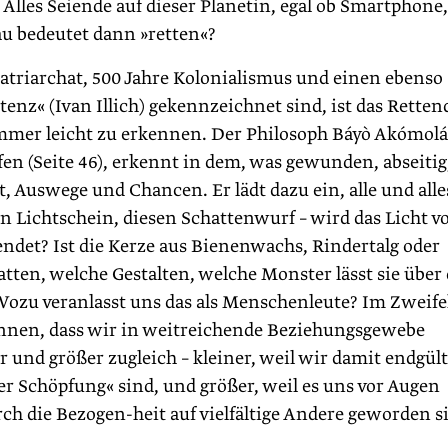
Alles Seiende auf dieser Planetin, egal ob Smartphone,
u bedeutet dann »retten«?
Patriarchat, 500 Jahre Kolonialismus und einen ebenso
enz« (Ivan Illich) gekennzeichnet sind, ist das Retten
immer leicht zu erkennen. Der Philosoph Báyò Akómolá
en (Seite 46), erkennt in dem, was gewunden, abseitig
t, Auswege und Chancen. Er lädt dazu ein, alle und alles
n Lichtschein, diesen Schattenwurf – wird das Licht v
endet? Ist die Kerze aus Bienenwachs, Rindertalg oder
atten, welche Gestalten, welche Monster lässt sie über 
ozu veranlasst uns das als Menschenleute? Im Zweifel
kennen, dass wir in weitreichende Beziehungsgewebe
 und größer zugleich – kleiner, weil wir damit endgült
er Schöpfung« sind, und größer, weil es uns vor Augen
urch die Bezogen-heit auf vielfältige Andere geworden s