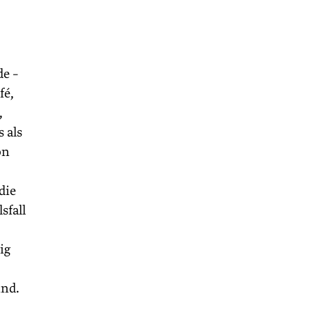
de –
fé,
,
 als
on
die
sfall
ig
ind.