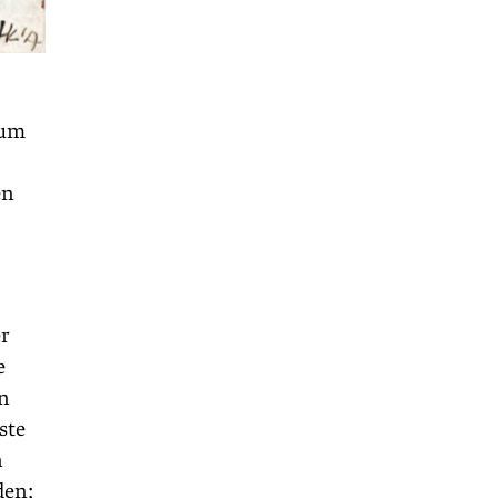
 um
en
er
e
en
ste
n
den;