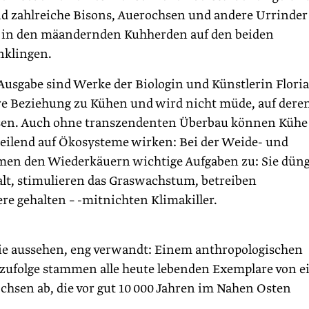
nd zahlreiche Bisons, Auerochsen und andere Urrinder
ch in den mäandernden Kuhherden auf den beiden
nklingen.
 Ausgabe sind Werke der Biologin und Künstlerin Flori
dere Beziehung zu Kühen und wird nicht müde, auf dere
isen. Auch ohne transzendenten Überbau können Kühe
heilend auf Ökosysteme wirken: Bei der Weide- und
men den Wiederkäuern wichtige Aufgaben zu: Sie dün
alt, stimulieren das Graswachstum, betreiben
ere gehalten – -mitnichten Klimakiller.
 sie aussehen, eng verwandt: Einem anthropologischen
zufolge stammen alle heute lebenden Exemplare von e
hsen ab, die vor gut 10 000 Jahren im Nahen Osten