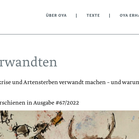
ÜBER OYA
TEXTE
OYA ERH
erwandten
krise und ­Artensterben verwandt machen – und waru
erschienen in Ausgabe #67/2022