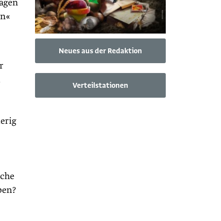
lagen
en«
Neues aus der Redaktion
r
n
Verteilstationen
erig
iche
ben?