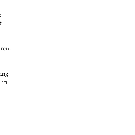
e
t
ören.
gung
 in