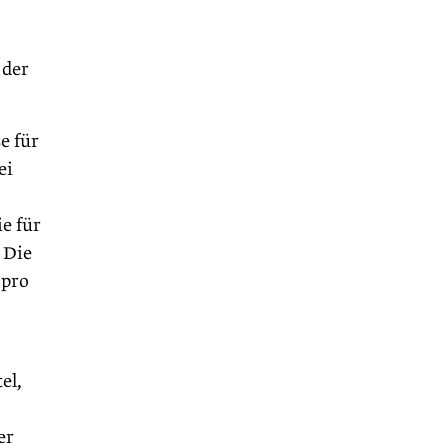
 der
e für
ei
e für
 Die
 pro
el,
er