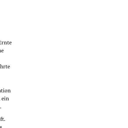
Ernte
he
ührte
ation
 ein
.
ft.
s