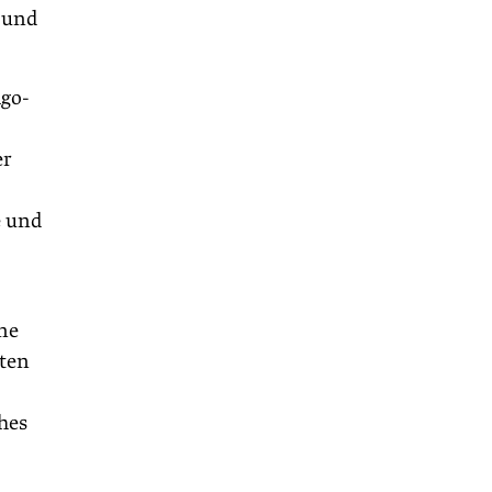
 und
ago-
er
e und
ne
rten
hes