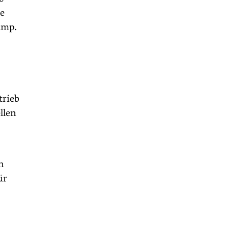
ne
amp.
trieb
llen
n
ür