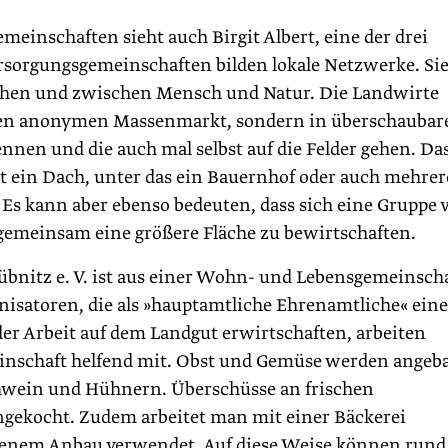
einschaften sieht auch Birgit Albert, eine der drei
sorgungsgemeinschaften bilden lokale Netzwerke. Si
hen und zwischen Mensch und Natur. Die Landwirte
einen anonymen Massenmarkt, sondern in überschaubar
nen und die auch mal selbst auf die Felder gehen. Da
t ein Dach, unter das ein Bauernhof oder auch mehrer
Es kann aber ebenso bedeuten, dass sich eine Gruppe 
meinsam eine größere Fläche zu bewirtschaften.
bnitz e. V. ist aus einer Wohn- und Lebensgemeinsch
nisatoren, die als »hauptamtliche Ehrenamtliche« ein
der Arbeit auf dem Landgut erwirtschaften, arbeiten
inschaft helfend mit. Obst und Gemüse werden angeba
chwein und Hühnern. Überschüsse an frischen
ngekocht. Zudem arbeitet man mit einer Bäckerei
igenem Anbau verwendet. Auf diese Weise können rund