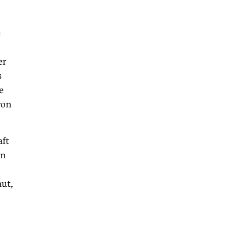
e
er
s
e
von
aft
en
ut,