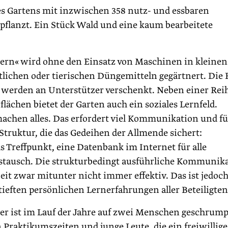
des Gartens mit inzwischen 358 nutz- und essbaren
pflanzt. Ein Stück Wald und eine kaum bearbeitete
nern« wird ohne den Einsatz von Maschinen in kleinen
lichen oder tierischen Düngemitteln gegärtnert. Die 
e werden an Unterstützer verschenkt. Neben einer Rei
ächen bietet der Garten auch ein soziales Lernfeld.
machen alles. Das erfordert viel Kommunikation und f
Struktur, die das Gedeihen der Allmende ­sichert:
s Treffpunkt, eine Datenbank im Internet für alle
stausch. Die strukturbedingt ausführliche Kommunik
eit zwar mitunter nicht immer effektiv. Das ist jedoch
rtieften persönlichen Lernerfahrungen aller Beteiligten
er ist im Lauf der Jahre auf zwei Menschen geschrump
 Praktikumszeiten und junge Leute, die ein freiwillige