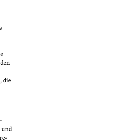
s
ie
nden
, die
–
r und
re«