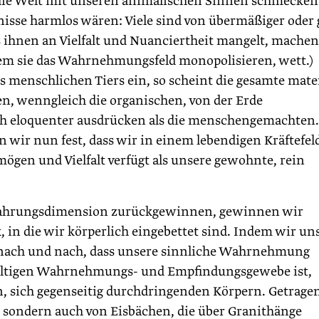
 die Welt mit unseren animalischen Sinnen schmecken
gnisse harmlos wären: Viele sind von übermäßiger oder 
 ihnen an Vielfalt und Nuanciertheit mangelt, machen
 dem sie das Wahrnehmungsfeld monopolisieren, wett.)
menschlichen Tiers ein, so scheint die gesamte mater
n, wenngleich die organischen, von der Erde
ch eloquenter ausdrücken als die menschengemachten
 wir nun fest, dass wir in einem lebendigen Kräftefel
ögen und Vielfalt verfügt als unsere gewohnte, rein
rfahrungsdimension zurückgewinnen, gewinnen wir
, in die wir körperlich eingebettet sind. Indem wir un
nach und nach, dass unsere sinnliche Wahrnehmung
waltigen Wahrnehmungs- und Empfindungsgewebe ist,
, sich gegenseitig durchdringenden Körpern. Getrage
, sondern auch von Eisbächen, die über Granithänge