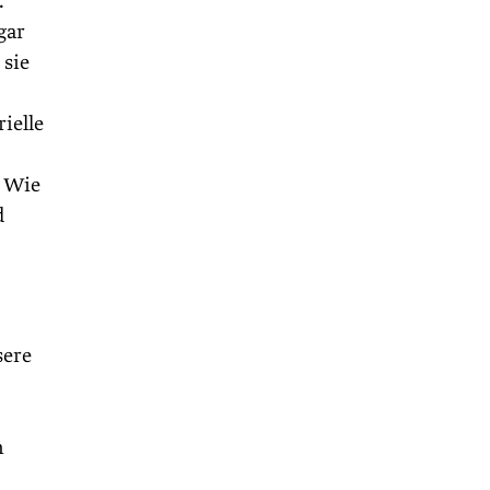
.
gar
 sie
ielle
. Wie
d
sere
n