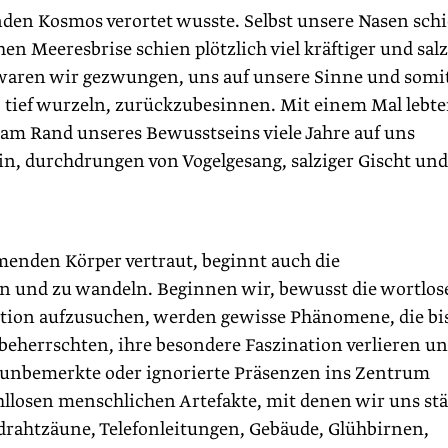
nden Kosmos verortet wusste. Selbst unsere Nasen sch
n Meeresbrise schien plötzlich viel kräftiger und salz
 waren wir gezwungen, uns auf unsere Sinne und somit
so tief wurzeln, zurückzubesinnen. Mit einem Mal lebt
e am Rand unseres Bewusstseins viele Jahre auf uns
ain, durchdrungen von Vogelgesang, salziger Gischt und
enden Körper vertraut, beginnt auch die
 und zu wandeln. Beginnen wir, bewusst die wortlos
ation aufzusuchen, werden gewisse Phänomene, die bi
eherrschten, ihre besondere Faszination verlieren un
 unbemerkte oder ignorierte Präsenzen ins Zentrum
llosen menschlichen Artefakte, mit denen wir uns st
rahtzäune, Telefonleitungen, Gebäude, Glühbirnen,