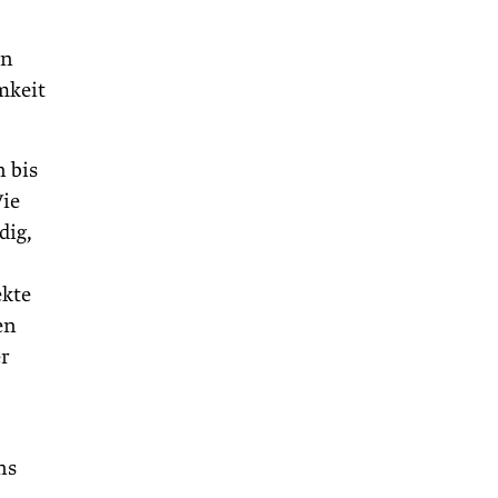
en
mkeit
 bis
Wie
dig,
ekte
en
er
ns