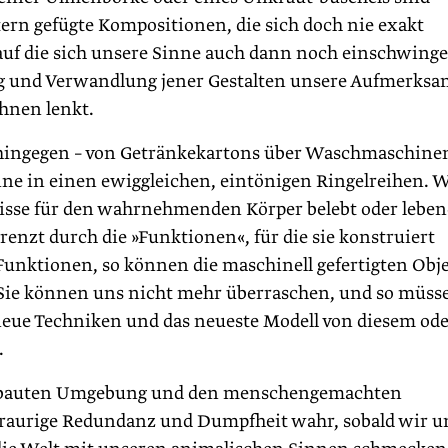
n gefügte Kompositionen, die sich doch nie exakt
auf die sich unsere Sinne auch dann noch einschwing
g und Verwandlung jener Gestalten unsere Aufmerksa
hnen lenkt.
 hingegen – von Getränkekartons über Waschmaschinen
nne in einen ewiggleichen, eintönigen Ringelreihen. 
isse für den wahrnehmenden Körper belebt oder leben
grenzt durch die »Funktionen«, für die sie konstruiert
Funktionen, so können die maschinell gefertigten Obj
. Sie können uns nicht mehr überraschen, und so müss
 neue Techniken und das neueste Modell von diesem od
.
gebauten Umgebung und den menschengemachten
 traurige Redundanz und Dumpfheit wahr, sobald wir u