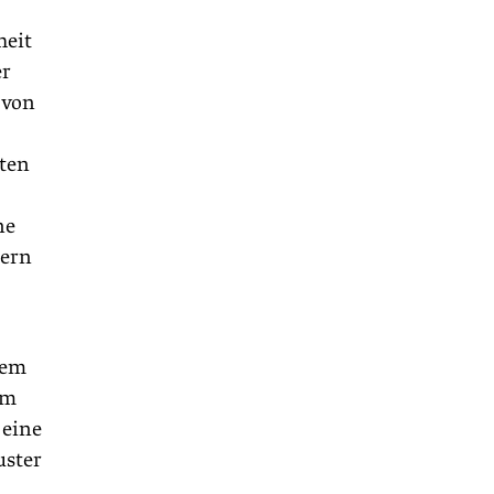
heit
er
 von
sten
ne
tern
dem
um
 eine
uster