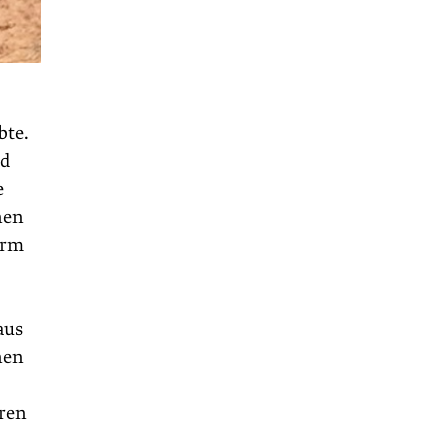
bte.
nd
e
nen
ärm
aus
nen
aren