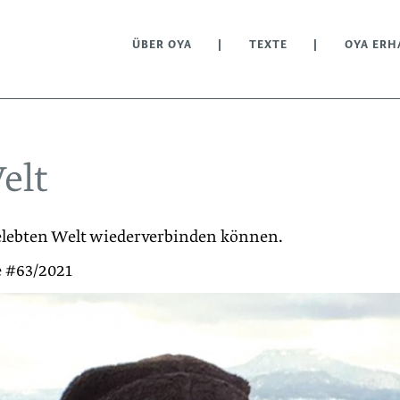
ÜBER OYA
TEXTE
OYA ERH
elt
elebten Welt wiederverbinden können.
e #63/2021