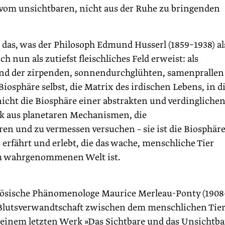
 vom unsichtbaren, nicht aus der Ruhe zu bringenden
 das, was der Philosoph Edmund Husserl (1859–1938) al
h nun als zutiefst fleischliches Feld erweist: als
nd der zirpenden, sonnendurchglühten, samenprallen
Biosphäre selbst, die Matrix des irdischen Lebens, in d
e nicht die Biosphäre einer abstrakten und verdingliche
ik aus planetaren Mechanismen, die
en und zu vermessen versuchen – sie ist die Biosphäre
 erfährt und erlebt, die das wache, menschliche Tier
ihm wahrgenommenen Welt ist.
zösische Phänomenologe Maurice Merleau-Ponty (1908
e Blutsverwandtschaft zwischen dem menschlichen Tie
 seinem letzten Werk »Das Sichtbare und das Unsichtba