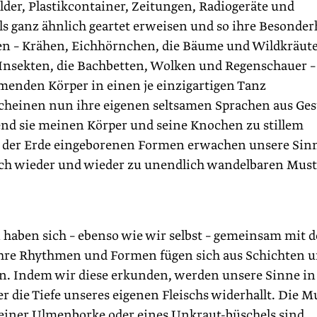
lder, Plastikcontainer, Zeitungen, Radiogeräte und
s ganz ähnlich geartet erweisen und so ihre Besonder
en – Krähen, Eichhörnchen, die Bäume und Wildkräut
sekten, die Bachbetten, Wolken und Regenschauer –
menden Körper in einen je einzigartigen Tanz
 scheinen nun ihre eigenen seltsamen Sprachen aus Ge
nd sie meinen Körper und seine Knochen zu stillem
n der Erde eingeborenen Formen erwachen unsere Sin
ich wieder und wieder zu unendlich wandelbaren Mus
 haben sich – ebenso wie wir selbst – gemeinsam mit 
 Ihre Rhythmen und Formen fügen sich aus Schichten 
 Indem wir diese erkunden, werden unsere Sinne in
er die Tiefe unseres eigenen Fleischs widerhallt. Die M
t, einer Ulmenborke oder eines Unkraut-büschels sind