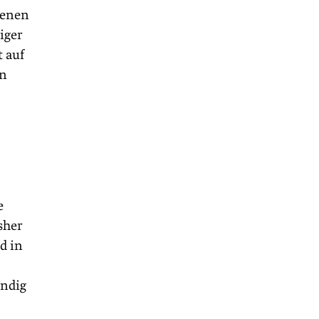
ienen
iger
 auf
en
e
sher
d in
ändig