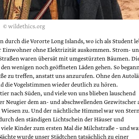
© wildethics.org
n durch die Vororte Long Islands, wo ich als Student le
er Einwohner ohne Elektrizität auskommen. Strom- u
e Straßen waren übersät mit umgestürzten Bäumen. Di
u den wenigen noch geöffneten Läden gehen. So began
raße zu treffen, anstatt uns anzurufen. Ohne den Autol
d die Vogelstimmen wieder deutlich zu hören.
ier nach Süden, und viele von uns blieben lauschend
cher Neugier dem an- und abschwellenden Gezwitscher 
Wiesen zu. Und der nächtliche Himmel war von Ster
 durch den ständigen Lichtschein der Häuser und
 viele Kinder zum ersten Mal die Milchstraße – und w
Nächte wurde unser Städtchen tatsächlich zu einer