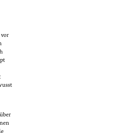
 vor
n
ch
pt
t
wusst
 über
enen
ie