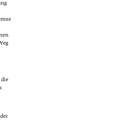
ung
ismus
enen
 Weg
 die
u
eder