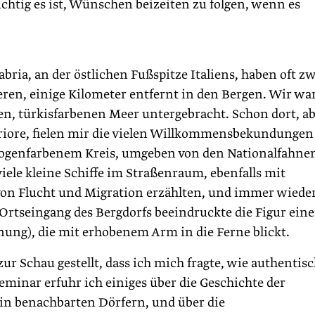
htig es ist, Wünschen beizeiten zu folgen, wenn es
bria, an der östlichen Fußspitze Italiens, haben oft z
ren, einige Kilometer entfernt in den Bergen. Wir wa
en, türkisfarbenen Meer untergebracht. Schon dort, a
iore, fielen mir die vielen Willkommensbekundungen 
ogenfarbenem Kreis, umgeben von den Nationalfahnen
ele kleine Schiffe im Straßenraum, ebenfalls mit
von Flucht und Migration erzählten, und immer wieder
rtseingang des Bergdorfs beeindruckte die Figur eine
nung), die mit erhobenem Arm in die Ferne blickt.
ur Schau gestellt, dass ich mich fragte, wie authentis
minar erfuhr ich einiges über die Geschichte der
in benachbarten Dörfern, und über die