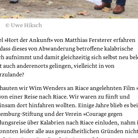
© Uwe Hiksch
el »Hort der Ankunft« von Matthias Fersterer erfahren
t, dass dieses von Abwanderung betroffene kalabrische
h aufnimmt und damit gleichzeitig sich selbst neu bel
t auch anderenorts gelingen, vielleicht in von
rzulande?
schauten wir Wim Wenders an Riace angelehnten Film »
 von einer Reise nach Riace. Wir waren zu fünft und
nsam dort hinfahren wollten. Einige Jahre blieb es bei
xemburg-Stiftung und der Verein »Courage gegen
ungsreise über Kalabrien nach Riace einluden, nahm 
konnten leider alle aus gesundheitlichen Gründen nich