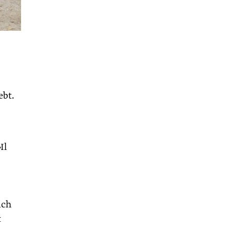
ebt.
Il
ich
t