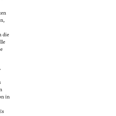
zen
n,
n die
lle
ne
,
s
en
on in
Es