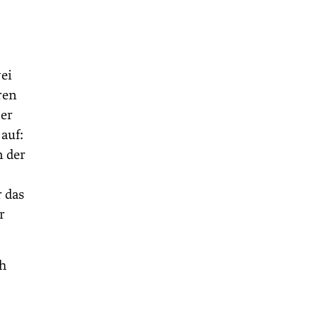
wei
ren
ber
auf:
 der
 das
r
ch