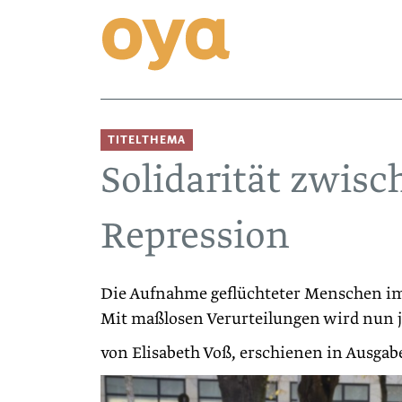
TITELTHEMA
Solidarität zwis
Repression
Die Aufnahme geflüchteter Menschen im 
Mit maß­losen Verurteilungen wird nun j
von Elisabeth Voß, erschienen in Ausga