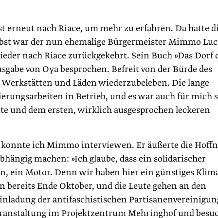
st erneut nach Riace, um mehr zu erfahren. Da hatte d
erbst war der nun ehemalige Bürgermeister Mimmo Lu
eder nach Riace zurückgekehrt. Sein Buch »Das Dorf 
sgabe von Oya besprochen. Befreit von der Bürde des
e Werkstätten und Läden wiederzubeleben. Die lange
ierungsarbeiten in Betrieb, und es war auch für mich 
nte und dem ersten, wirklich ausgesprochen leckeren
g konnte ich Mimmo interviewen. Er äußerte die Hoff
ängig machen: »Ich glaube, dass ein solidarischer
n, ein Motor. Denn wir haben hier ein günstiges Klima
n bereits Ende Oktober, und die Leute gehen an den
inladung der antifaschistischen Partisanenvereinigun
Veranstaltung im Projektzentrum Mehringhof und besu