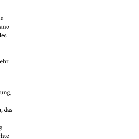
ie
cano
des
sehr
nung,
, das
g
chte