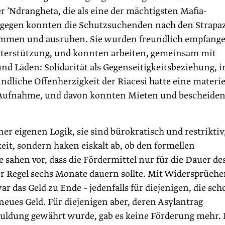
er ’Ndrangheta, die als eine der mächtigsten Mafia-
 dagegen konnten die Schutzsuchenden nach den Strapa
ommen und ausruhen. Sie wurden freundlich empfange
erstützung, und konnten arbeiten, gemeinsam mit
d Läden: Solidarität als Gegenseitigkeitsbeziehung, i
undliche Offenherzigkeit der Riacesi hatte eine materie
ie Aufnahme, und davon konnten Mieten und bescheide
ner eigenen Logik, sie sind bürokratisch und restriktiv
it, sondern haken eiskalt ab, ob den formellen
sahen vor, dass die Fördermittel nur für die Dauer de
er Regel sechs Monate dauern sollte. Mit Widersprüch
r das Geld zu Ende – jedenfalls für diejenigen, die sch
ues Geld. Für diejenigen aber, deren Asylantrag
uldung gewährt wurde, gab es keine Förderung mehr. 