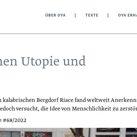
ÜBER OYA
TEXTE
OYA ERH
chen Utopie und
kala­brischen Bergdorf Riace fand weltweit Anerken
edoch versucht, die Idee von Menschlichkeit zu zerstö
be #68/2022